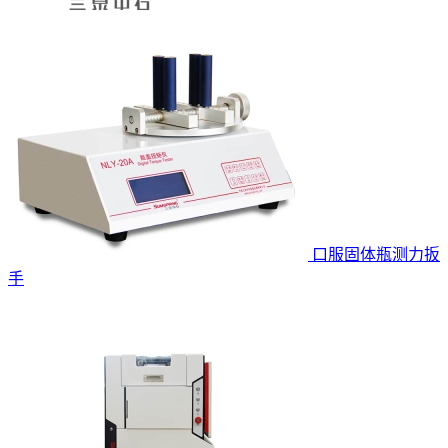
口服固体瓶测力扳
手