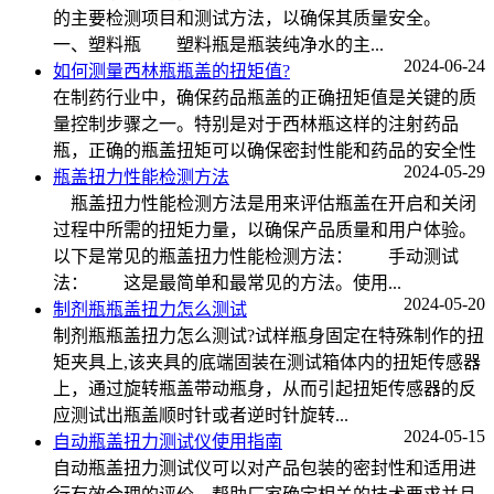
的主要检测项目和测试方法，以确保其质量安全。
一、塑料瓶 塑料瓶是瓶装纯净水的主...
2024-06-24
如何测量西林瓶瓶盖的扭矩值?
在制药行业中，确保药品瓶盖的正确扭矩值是关键的质
量控制步骤之一。特别是对于西林瓶这样的注射药品
瓶，正确的瓶盖扭矩可以确保密封性能和药品的安全性
2024-05-29
瓶盖扭力性能检测方法
瓶盖扭力性能检测方法是用来评估瓶盖在开启和关闭
过程中所需的扭矩力量，以确保产品质量和用户体验。
以下是常见的瓶盖扭力性能检测方法： 手动测试
法： 这是最简单和最常见的方法。使用...
2024-05-20
制剂瓶瓶盖扭力怎么测试
制剂瓶瓶盖扭力怎么测试?试样瓶身固定在特殊制作的扭
矩夹具上,该夹具的底端固装在测试箱体内的扭矩传感器
上，通过旋转瓶盖带动瓶身，从而引起扭矩传感器的反
应测试出瓶盖顺时针或者逆时针旋转...
2024-05-15
自动瓶盖扭力测试仪使用指南
自动瓶盖扭力测试仪可以对产品包装的密封性和适用进