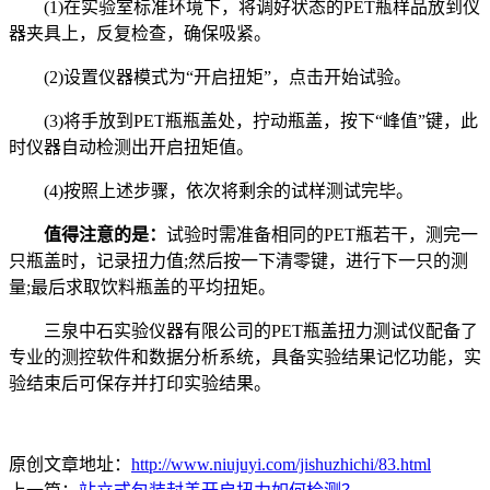
(1)在实验室标准环境下，将调好状态的PET瓶样品放到仪
器夹具上，反复检查，确保吸紧。
(2)设置仪器模式为“开启扭矩”，点击开始试验。
(3)将手放到PET瓶瓶盖处，拧动瓶盖，按下“峰值”键，此
时仪器自动检测出开启扭矩值。
(4)按照上述步骤，依次将剩余的试样测试完毕。
值得注意的是：
试验时需准备相同的PET瓶若干，测完一
只瓶盖时，记录扭力值;然后按一下清零键，进行下一只的测
量;最后求取饮料瓶盖的平均扭矩。
三泉中石实验仪器有限公司的PET瓶盖扭力测试仪配备了
专业的测控软件和数据分析系统，具备实验结果记忆功能，实
验结束后可保存并打印实验结果。
原创文章地址：
http://www.niujuyi.com/jishuzhichi/83.html