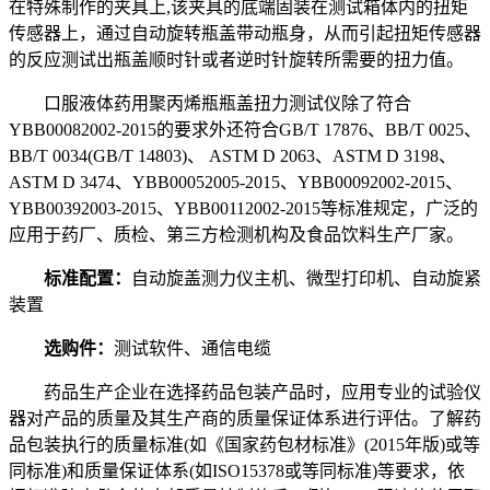
在特殊制作的夹具上,该夹具的底端固装在测试箱体内的扭矩
传感器上，通过自动旋转瓶盖带动瓶身，从而引起扭矩传感器
的反应测试出瓶盖顺时针或者逆时针旋转所需要的扭力值。
口服液体药用聚丙烯瓶瓶盖扭力测试仪除了符合
YBB00082002-2015的要求外还符合GB/T 17876、BB/T 0025、
BB/T 0034(GB/T 14803)、 ASTM D 2063、ASTM D 3198、
ASTM D 3474、YBB00052005-2015、YBB00092002-2015、
YBB00392003-2015、YBB00112002-2015等标准规定，广泛的
应用于药厂、质检、第三方检测机构及食品饮料生产厂家。
标准配置：
自动旋盖测力仪主机、微型打印机、自动旋紧
装置
选购件：
测试软件、通信电缆
药品生产企业在选择药品包装产品时，应用专业的试验仪
器对产品的质量及其生产商的质量保证体系进行评估。了解药
品包装执行的质量标准(如《国家药包材标准》(2015年版)或等
同标准)和质量保证体系(如ISO15378或等同标准)等要求，依