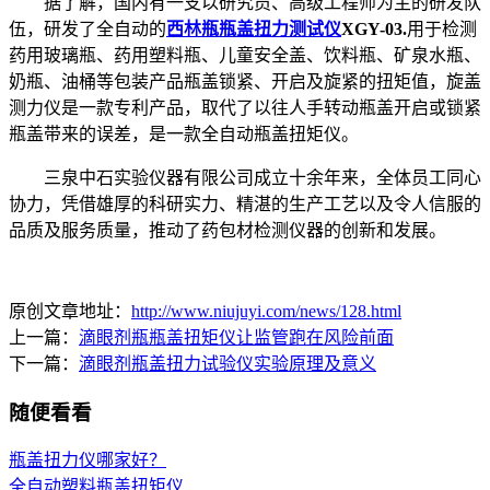
据了解，国内有一支以研究员、高级工程师为主的研发队
伍，研发了全自动的
西林瓶瓶盖扭力测试仪
XGY-03.
用于检测
药用玻璃瓶、药用塑料瓶、儿童安全盖、饮料瓶、矿泉水瓶、
奶瓶、油桶等包装产品瓶盖锁紧、开启及旋紧的扭矩值，旋盖
测力仪是一款专利产品，取代了以往人手转动瓶盖开启或锁紧
瓶盖带来的误差，是一款全自动瓶盖扭矩仪。
三泉中石实验仪器有限公司成立十余年来，全体员工同心
协力，凭借雄厚的科研实力、精湛的生产工艺以及令人信服的
品质及服务质量，推动了药包材检测仪器的创新和发展。
原创文章地址：
http://www.niujuyi.com/news/128.html
上一篇：
滴眼剂瓶瓶盖扭矩仪让监管跑在风险前面
下一篇：
滴眼剂瓶盖扭力试验仪实验原理及意义
随便看看
瓶盖扭力仪哪家好？
全自动塑料瓶盖扭矩仪