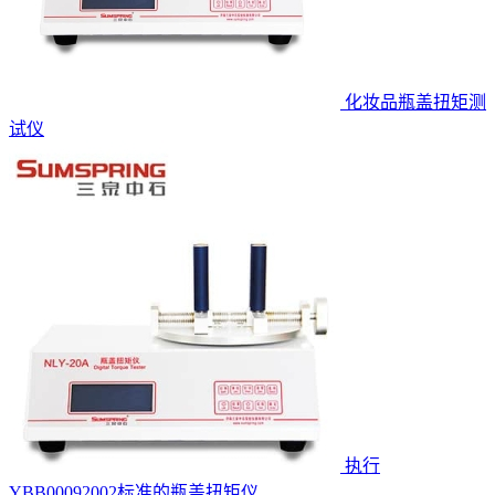
化妆品瓶盖扭矩测
试仪
执行
YBB00092002标准的瓶盖扭矩仪