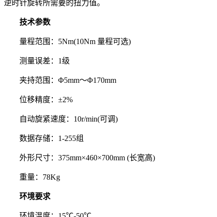
逆时针旋转所需要的扭力值。
技术参数
量程范围：5Nm(10Nm 量程可选)
测量误差：1级
夹持范围：Φ5mm～Φ170mm
位移精度：±2%
自动旋紧速度：10r/min(可调)
数据存储：1-255组
外形尺寸：375mm×460×700mm (长宽高)
重量：78Kg
环境要求
环境温度：15℃-50℃