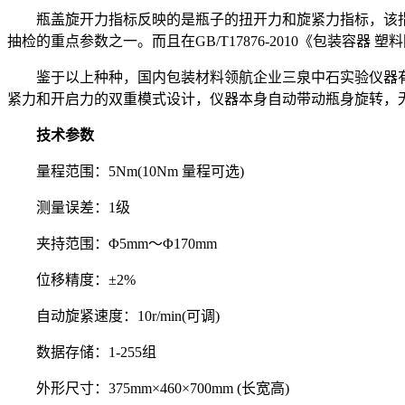
瓶盖旋开力指标反映的是瓶子的扭开力和旋紧力指标，该指
抽检的重点参数之一。而且在GB/T17876-2010《包装容
鉴于以上种种，国内包装材料领航企业三泉中石实验仪器有限
紧力和开启力的双重模式设计，仪器本身自动带动瓶身旋转，
技术参数
量程范围：5Nm(10Nm 量程可选)
测量误差：1级
夹持范围：Φ5mm～Φ170mm
位移精度：±2%
自动旋紧速度：10r/min(可调)
数据存储：1-255组
外形尺寸：375mm×460×700mm (长宽高)