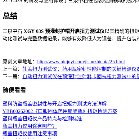
XGY-03S 的研发与应用体现了三泉中石在包装检测领域的
总结
三泉中石
XGY-03S 预灌封护帽开启扭力测试仪
以其精确的扭
动化测试与完整数据记录，能够有效降低人为误差，提升包装
原创文章地址：
http://www.niujuyi.com/jishuzhichi/225.html
上一篇：
轧盖扭力测试仪：药用瓶密封性能控制的关键检测仪
下一篇：
自动扭力测试仪在预灌封注射器卡圈抗扭力测试中的
随便看看
塑料防盗瓶盖密封性与开启扭矩力测试方法详解
YBB00262002《口服固体药用聚酯瓶》扭矩检测方案
塑料瓶盖扭矩仪产品特点与检测标准
瓶盖扭力仪用途有哪些？
瓶盖扭矩仪使用注意事项