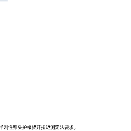
定半刚性锥头护帽旋开扭矩测定法要求。