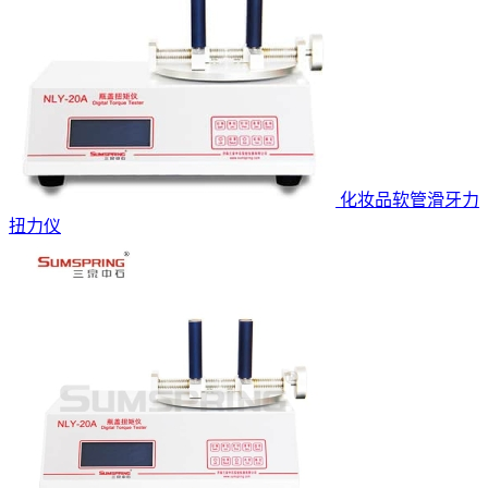
化妆品软管滑牙力
扭力仪